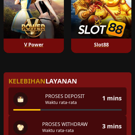
V Power
Slot88
KELEBIHAN
LAYANAN
PROSES DEPOSIT
1 mins
Waktu rata-rata
PROSES WITHDRAW
3 mins
Waktu rata-rata